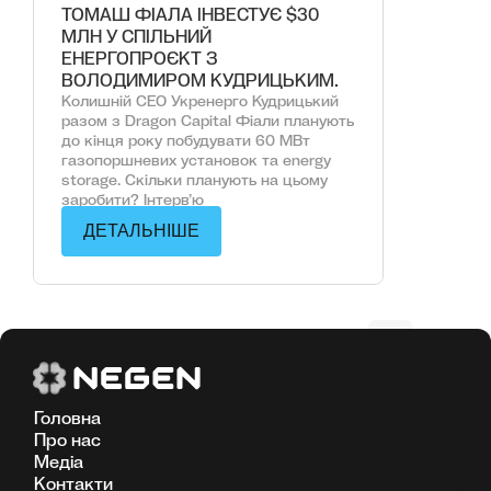
ТОМАШ ФІАЛА ІНВЕСТУЄ $30
МЛН У СПІЛЬНИЙ
ЕНЕРГОПРОЄКТ З
ВОЛОДИМИРОМ КУДРИЦЬКИМ.
Колишній СЕО Укренерго Кудрицький
разом з Dragon Capital Фіали планують
до кінця року побудувати 60 МВт
газопоршневих установок та energy
storage. Скільки планують на цьому
заробити? Інтервʼю
ДЕТАЛЬНІШЕ
Головна
Про нас
Медіа
Контакти